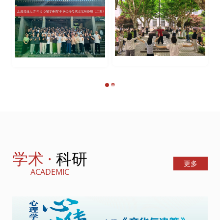
班
期）研学活动顺利举
期）专题三“道学要
办
义”活动顺利举办
1
2
学术 ·
科研
更多
ACADEMIC