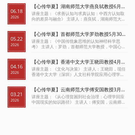
【心传华夏】湖南师范大学燕良轼教授6月27
06.18
日晚主讲《求善认知与求真认知：中西方认
讲座主题：《求善认知与求真认知：中西方认知取
2026
知取向的差异与融合》
向的差异与融合》 主讲人：燕良轼，湖南师范大学
心理学教授
【心传华夏】首都师范大学罗劲教授5月30日
05.22
晚主讲《中国传统象思维的认知神经科学思
讲座主题：《中国传统象思维的认知神经科学思
2026
考》
考》 主讲人：罗劲，首都师范大学教授，中国心理
学会副理事长
【心传华夏】香港中文大学王晓田教授4月25
04.16
日晚主讲《文化与决策》
讲座主题：《文化与决策》 主讲人：王晓田，现任
2026
香港中文大学（深圳）人文社科学院应用心理学教
授
【心传华夏】云南师范大学傅安国教授3月28
03.21
日晚主讲《从心理贫困到社会治理：心理学
讲座主题：《从心理贫困到社会治理：心理学回应
2026
回应中国现实的知识路径》
中国现实的知识路径》 主讲人：傅安国，云南师范
大学心理学院教授