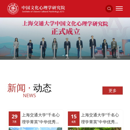
2
1
新闻 ·
动态
更多
NEWS
心
上海交通大学“千名心
上海交通大学“千名心
29
15
传
理学菁英”中华优秀传
理学菁英”中华优秀传
7月
6月
统文化研修班（二
统文化研修班（二