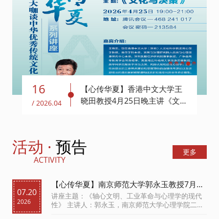
1
2
3
4
5
16
【心传华夏】香港中文大学王
晓田教授4月25日晚主讲《文
/ 2026.04
化与决策》
活动 ·
预告
更多
ACTIVITY
【心传华夏】南京师范大学郭永玉教授7月25
07.20
日晚主讲《轴心文明、工业革命与心理学的
讲座主题：《轴心文明、工业革命与心理学的现代
2026
现代性》
性》 主讲人：郭永玉，南京师范大学心理学院二级
教授